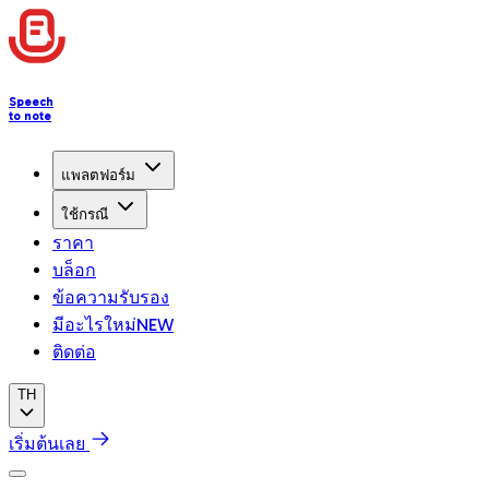
Speech
to note
แพลตฟอร์ม
ใช้กรณี
ราคา
บล็อก
ข้อความรับรอง
มีอะไรใหม่
NEW
ติดต่อ
TH
เริ่มต้นเลย