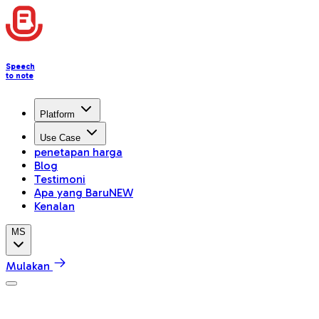
Speech
to note
Platform
Use Case
penetapan harga
Blog
Testimoni
Apa yang Baru
NEW
Kenalan
MS
Mulakan