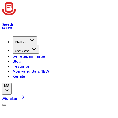
Speech
to note
Platform
Use Case
penetapan harga
Blog
Testimoni
Apa yang Baru
NEW
Kenalan
MS
Mulakan