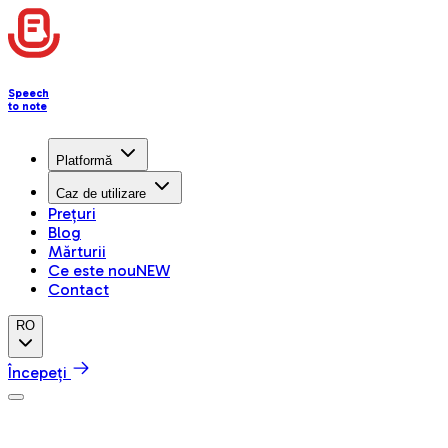
Speech
to note
Platformă
Caz de utilizare
Prețuri
Blog
Mărturii
Ce este nou
NEW
Contact
RO
Începeți