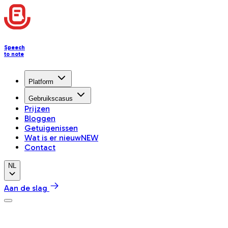
Speech
to note
Platform
Gebruikscasus
Prijzen
Bloggen
Getuigenissen
Wat is er nieuw
NEW
Contact
NL
Aan de slag
Helpcentrum
Get Started