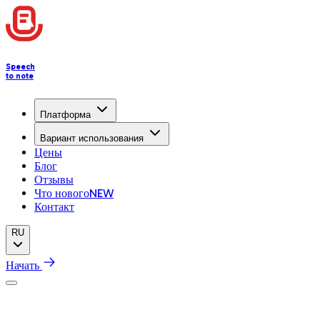
Speech
to note
Платформа
Вариант использования
Цены
Блог
Отзывы
Что нового
NEW
Контакт
RU
Начать
Справочный центр
Managing Notes