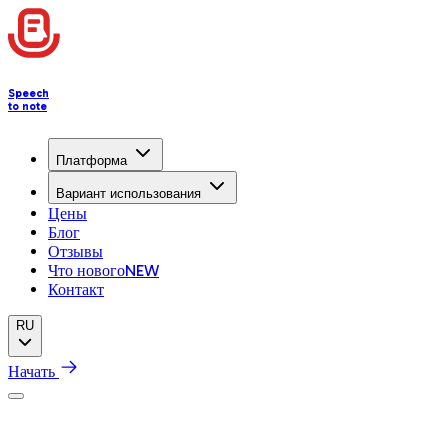
Speech
to note
Платформа
Вариант использования
Цены
Блог
Отзывы
Что нового
NEW
Контакт
RU
Начать
Справочный центр
Get Started