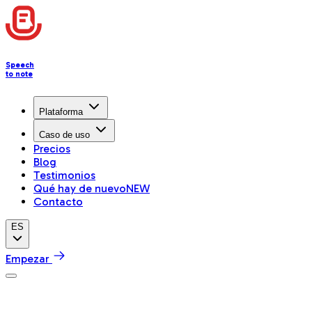
Speech
to note
Plataforma
Caso de uso
Precios
Blog
Testimonios
Qué hay de nuevo
NEW
Contacto
ES
Empezar
Centro de ayuda
Folders & Organization