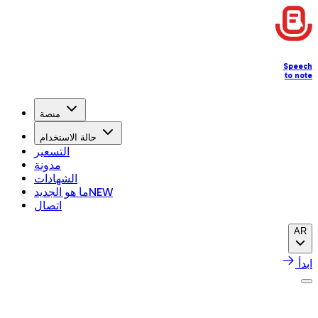
Speech
to note
منصة
حالة الاستخدام
التسعير
مدونة
الشهادات
NEW
ما هو الجديد
اتصال
AR
ابدأ
مركز المساعدة
Get Started