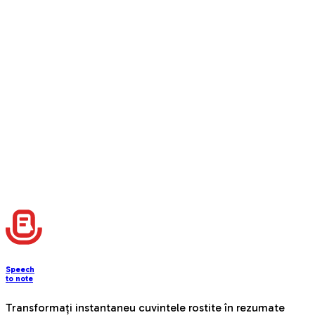
Managing Notes
Speech
to note
Transformați instantaneu cuvintele rostite în rezumate