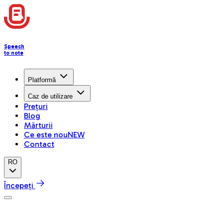
Speech
to note
Platformă
Caz de utilizare
Prețuri
Blog
Mărturii
Ce este nou
NEW
Contact
RO
Începeți
Centrul de ajutor
Managing Notes