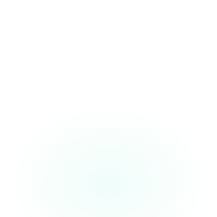
“The
SOAP note format
is spot-on. I
use it daily for
quick dictations.
”
Dr. Maria
Family Physician