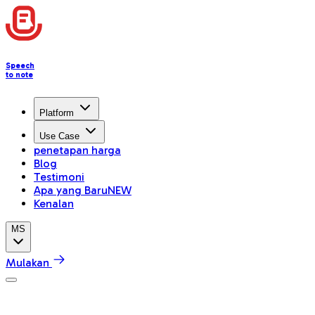
Speech
to note
Platform
Use Case
penetapan harga
Blog
Testimoni
Apa yang Baru
NEW
Kenalan
MS
Mulakan