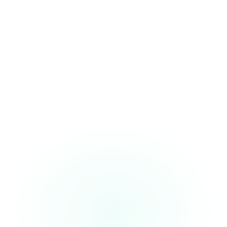
“I finish my notes
while walking to the
next patient. This tool's made my
workflow
10x faster”
Dr. Sameer
Internal Medicine