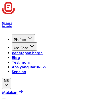
Speech
to note
Platform
Use Case
penetapan harga
Blog
Testimoni
Apa yang Baru
NEW
Kenalan
MS
Mulakan