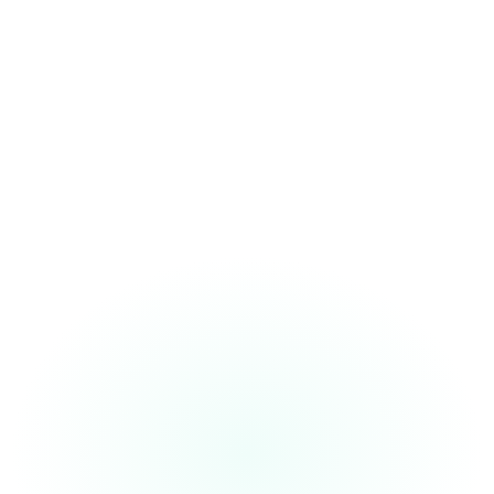
“I finish my notes
while walking to the
next patient. This tool's made my
workflow
10x faster”
Dr. Sameer
Internal Medicine