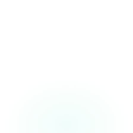
“The
SOAP note format
is spot-on. I
use it daily for
quick dictations.
”
Dr. Maria
Family Physician