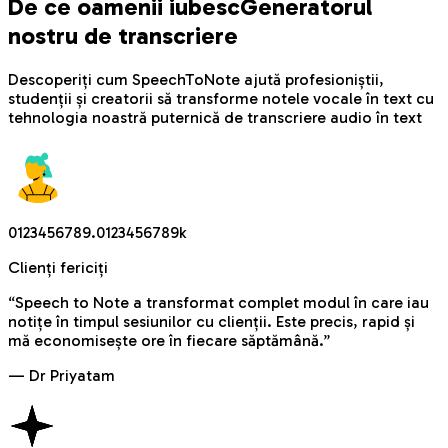
De ce oamenii iubesc
Generatorul
nostru de transcriere
Descoperiți cum SpeechToNote ajută profesioniștii,
studenții și creatorii să transforme notele vocale în text cu
tehnologia noastră puternică de transcriere audio în text
0
1
2
3
4
5
6
7
8
9
.
0
1
2
3
4
5
6
7
8
9
k
Clienți fericiți
“
Speech to Note a transformat complet modul în care iau
notițe în timpul sesiunilor cu clienții. Este precis, rapid și
mă economisește ore în fiecare săptămână.
”
—
Dr Priyatam