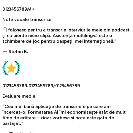
0
1
2
3
4
5
6
7
8
9
M
+
Note vocale transcrise
“
Îl folosesc pentru a transcrie interviurile mele din podcast
și nu pierde nicio clipă. Asistența multilingvă este o
schimbare de joc pentru oaspeții mei internaționali.
”
—
Stefan B.
0
1
2
3
4
5
6
7
8
9
.
0
1
2
3
4
5
6
7
8
9
/
0
1
2
3
4
5
6
7
8
9
Evaluare medie
“
Cea mai bună aplicație de transcriere pe care am
încercat-o. Formatarea AI îmi economisește atât de mult
timp de editare – doar vorbesc și nota este gata de
partajat.
”