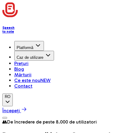
Speech
to note
Platformă
Caz de utilizare
Prețuri
Blog
Mărturii
Ce este nou
NEW
Contact
RO
Începeți
👥
De încredere de peste 8.000 de utilizatori