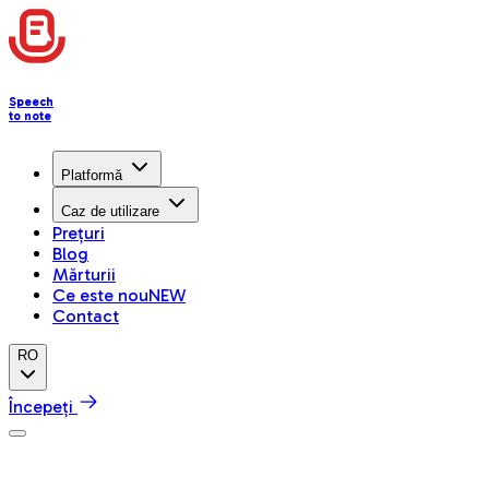
Speech
to note
Platformă
Caz de utilizare
Prețuri
Blog
Mărturii
Ce este nou
NEW
Contact
RO
Începeți