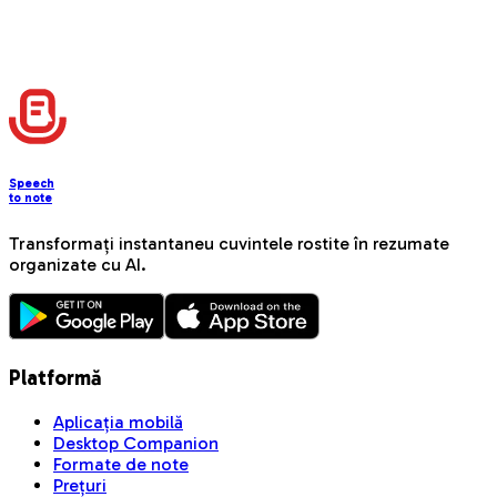
Can I create custom formats for my notes?
Can I use tags to filter notes quickly?
Can I share my notes with classmates?
Do I need internet access to record notes?
Speech
to note
Transformați instantaneu cuvintele rostite în rezumate
organizate cu AI.
Platformă
Aplicația mobilă
Desktop Companion
Formate de note
Prețuri