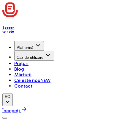
Speech
to note
Platformă
Caz de utilizare
Prețuri
Blog
Mărturii
Ce este nou
NEW
Contact
RO
Începeți
Centrul de ajutor
Preferences & Settings