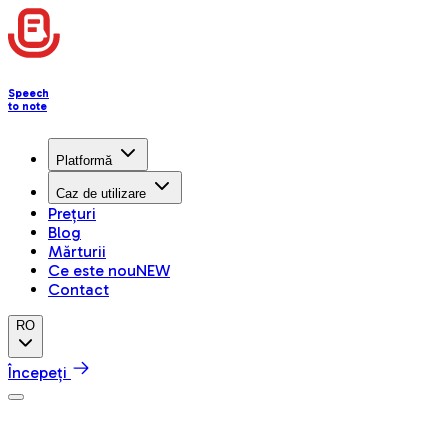
Speech
to note
Platformă
Caz de utilizare
Prețuri
Blog
Mărturii
Ce este nou
NEW
Contact
RO
Începeți