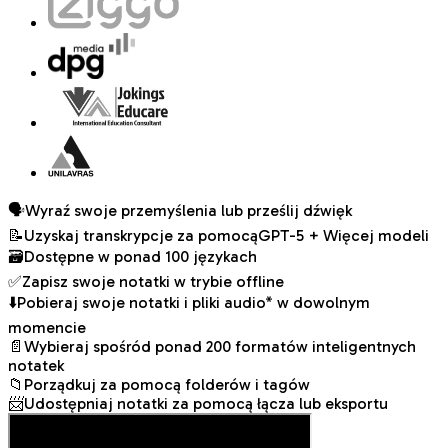
🗣️
Wyraź swoje przemyślenia lub prześlij dźwięk
📝
Uzyskaj transkrypcje za pomocą
GPT-5 + Więcej modeli
🗃️
Dostępne w ponad 100 językach
✅
Zapisz swoje notatki w trybie offline
⬇️
Pobieraj swoje notatki i pliki audio* w dowolnym
momencie
📄
Wybieraj spośród ponad 200 formatów inteligentnych
notatek
📁
Porządkuj za pomocą folderów i tagów
📨
Udostępniaj notatki za pomocą łącza lub eksportu