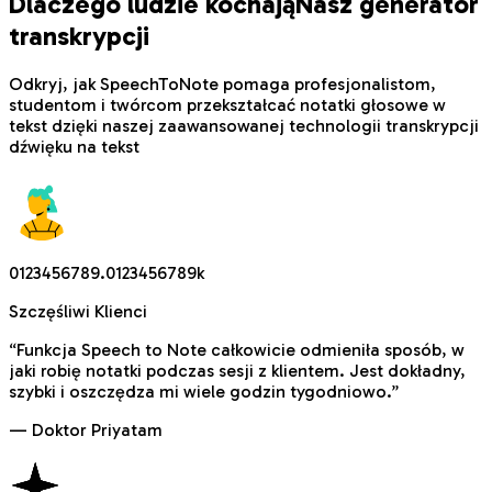
Dlaczego ludzie kochają
Nasz generator
transkrypcji
Odkryj, jak SpeechToNote pomaga profesjonalistom,
studentom i twórcom przekształcać notatki głosowe w
tekst dzięki naszej zaawansowanej technologii transkrypcji
dźwięku na tekst
0
1
2
3
4
5
6
7
8
9
.
0
1
2
3
4
5
6
7
8
9
k
Szczęśliwi Klienci
“
Funkcja Speech to Note całkowicie odmieniła sposób, w
jaki robię notatki podczas sesji z klientem. Jest dokładny,
szybki i oszczędza mi wiele godzin tygodniowo.
”
—
Doktor Priyatam