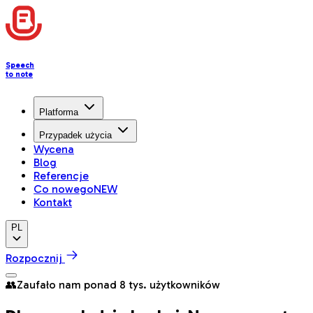
Speech
to note
Platforma
Przypadek użycia
Wycena
Blog
Referencje
Co nowego
NEW
Kontakt
PL
Rozpocznij
👥
Zaufało nam ponad 8 tys. użytkowników