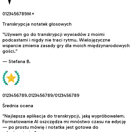
0
1
2
3
4
5
6
7
8
9
M
+
Transkrypcja notatek głosowych
“
Używam go do transkrypcji wywiadów z moimi
podcastami i nigdy nie traci rytmu. Wielojęzyczne
wsparcie zmienia zasady gry dla moich międzynarodowych
gości.
”
—
Stefana B.
0
1
2
3
4
5
6
7
8
9
.
0
1
2
3
4
5
6
7
8
9
/
0
1
2
3
4
5
6
7
8
9
Średnia ocena
“
Najlepsza aplikacja do transkrypcji, jaką wypróbowałem.
Formatowanie AI oszczędza mi mnóstwo czasu na edycję
— po prostu mówię i notatka jest gotowa do