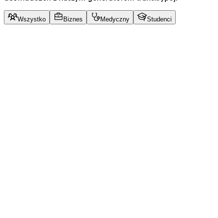
Wszystko
Biznes
Medyczny
Studenci
Harshal K.
NA
Product Hunt