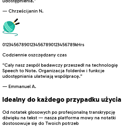
udostępnienia.
”
—
Chrześcijanin N.
0
1
2
3
4
5
6
7
8
9
0
1
2
3
4
5
6
7
8
9
0
1
2
3
4
5
6
7
8
9
k
H
r
s
Codziennie oszczędzany czas
“
Cały nasz zespół badawczy przeszedł na technologię
Speech to Note. Organizacja folderów i funkcje
udostępniania ułatwiają współpracę.
”
—
Emmanuel A.
Idealny do każdego przypadku użycia
Od notatek głosowych po profesjonalną transkrypcję
dźwięku na tekst — nasza platforma mowy na notatki
dostosowuje się do Twoich potrzeb