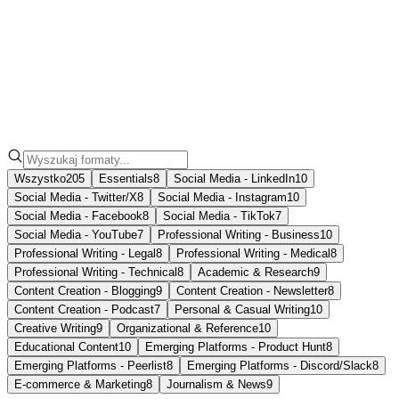
Notatka
Formaty
Wszystko
205
Essentials
8
Social Media - LinkedIn
10
Social Media - Twitter/X
8
Social Media - Instagram
10
Social Media - Facebook
8
Social Media - TikTok
7
Social Media - YouTube
7
Professional Writing - Business
10
Professional Writing - Legal
8
Professional Writing - Medical
8
Professional Writing - Technical
8
Academic & Research
9
Content Creation - Blogging
9
Content Creation - Newsletter
8
Content Creation - Podcast
7
Personal & Casual Writing
10
Creative Writing
9
Organizational & Reference
10
Educational Content
10
Emerging Platforms - Product Hunt
8
Emerging Platforms - Peerlist
8
Emerging Platforms - Discord/Slack
8
E-commerce & Marketing
8
Journalism & News
9