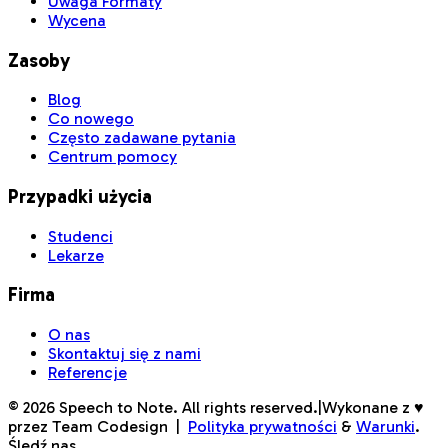
Uwaga Formaty
Wycena
Zasoby
Blog
Co nowego
Często zadawane pytania
Centrum pomocy
Przypadki użycia
Studenci
Lekarze
Firma
O nas
Skontaktuj się z nami
Referencje
©
2026
Speech to Note. All rights reserved.
|
Wykonane z ♥
przez Team Codesign
|
Polityka prywatności
&
Warunki
.
Śledź nas