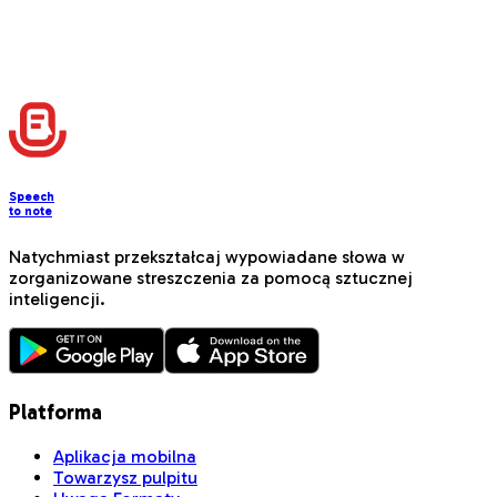
What kind of formats can I use for my notes?
Can I create custom formats for my notes?
Can I use tags to filter notes quickly?
Can I share my notes with classmates?
Do I need internet access to record notes?
Speech
to note
Natychmiast przekształcaj wypowiadane słowa w
zorganizowane streszczenia za pomocą sztucznej
inteligencji.
Platforma
Aplikacja mobilna
Towarzysz pulpitu