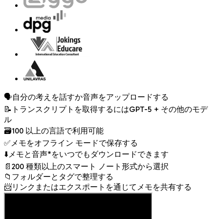
🗣️
自分の考えを話すか音声をアップロードする
📝
トランスクリプトを取得するには
GPT-5 + その他のモデ
ル
🗃️
100 以上の言語で利用可能
✅
メモをオフライン モードで保存する
⬇️
メモと音声*をいつでもダウンロードできます
📄
200 種類以上のスマート ノート形式から選択
📁
フォルダーとタグで整理する
📨
リンクまたはエクスポートを通じてメモを共有する