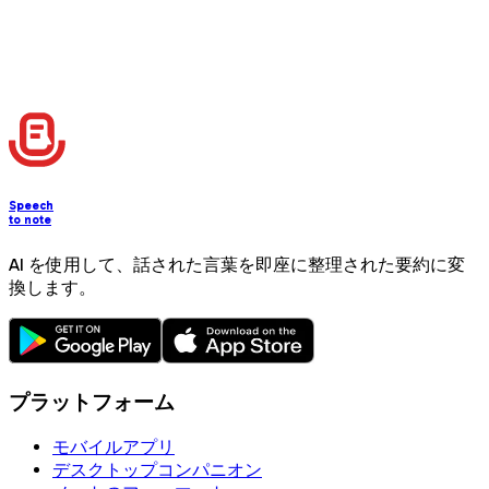
Windows版は近日公開予定です。ベータ版に参加して、シ
ームレスなデスクトップ音声文字起こしをいち早く体験して
ください。
今すぐダウンロード
Speech
to note
AI を使用して、話された言葉を即座に整理された要約に変
換します。
プラットフォーム
モバイルアプリ
デスクトップコンパニオン