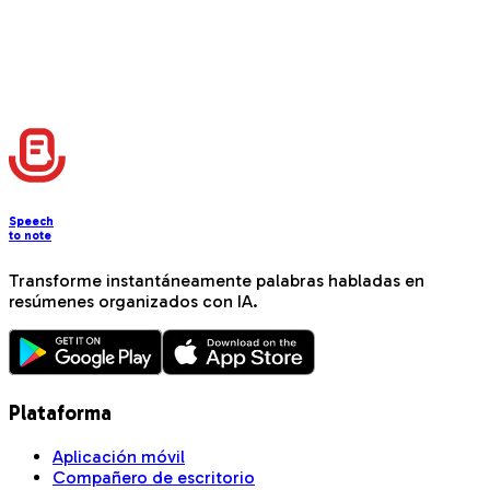
Is there a student plan or discount?
What kind of formats can I use for my notes?
Can I create custom formats for my notes?
Can I use tags to filter notes quickly?
Can I share my notes with classmates?
Do I need internet access to record notes?
Speech
to note
Transforme instantáneamente palabras habladas en
resúmenes organizados con IA.
Plataforma
Aplicación móvil
Compañero de escritorio