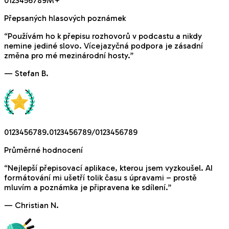
0
1
2
3
4
5
6
7
8
9
M
+
Přepsaných hlasových poznámek
“
Používám ho k přepisu rozhovorů v podcastu a nikdy
nemine jediné slovo. Vícejazyčná podpora je zásadní
změna pro mé mezinárodní hosty.
”
—
Stefan B.
0
1
2
3
4
5
6
7
8
9
.
0
1
2
3
4
5
6
7
8
9
/
0
1
2
3
4
5
6
7
8
9
Průměrné hodnocení
“
Nejlepší přepisovací aplikace, kterou jsem vyzkoušel. AI
formátování mi ušetří tolik času s úpravami – prostě
mluvím a poznámka je připravena ke sdílení.
”
—
Christian N.