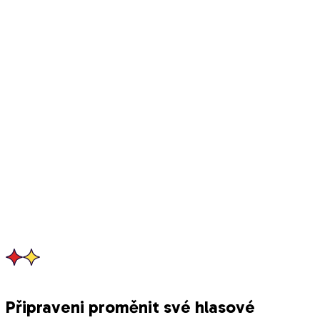
blu Inman
Business Owner - Spirit Striker
Marcelo Possa
Připraveni proměnit své hlasové