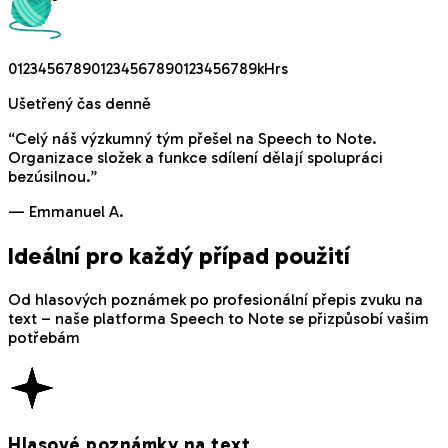
0
1
2
3
4
5
6
7
8
9
0
1
2
3
4
5
6
7
8
9
0
1
2
3
4
5
6
7
8
9
k
H
r
s
Ušetřený čas denně
“
Celý náš výzkumný tým přešel na Speech to Note.
Organizace složek a funkce sdílení dělají spolupráci
bezúsilnou.
”
—
Emmanuel A.
Ideální pro každý případ použití
Od hlasových poznámek po profesionální přepis zvuku na
text – naše platforma Speech to Note se přizpůsobí vašim
potřebám
Hlasové poznámky na text