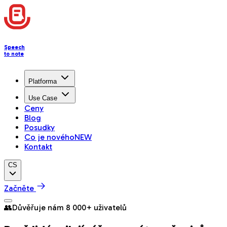
Speech
to note
Platforma
Use Case
Ceny
Blog
Posudky
Co je nového
NEW
Kontakt
CS
Začněte
👥
Důvěřuje nám 8 000+ uživatelů