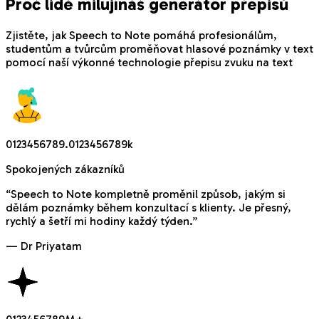
Proč lidé milují
náš generátor přepisů
Zjistěte, jak Speech to Note pomáhá profesionálům,
studentům a tvůrcům proměňovat hlasové poznámky v text
pomocí naší výkonné technologie přepisu zvuku na text
0
1
2
3
4
5
6
7
8
9
.
0
1
2
3
4
5
6
7
8
9
k
Spokojených zákazníků
“
Speech to Note kompletně proměnil způsob, jakým si
dělám poznámky během konzultací s klienty. Je přesný,
rychlý a šetří mi hodiny každý týden.
”
—
Dr Priyatam