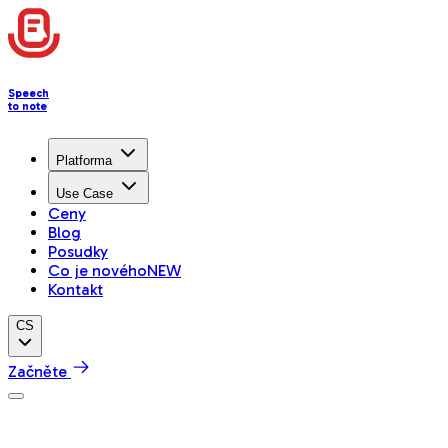
Speech
to note
Platforma
Use Case
Ceny
Blog
Posudky
Co je nového
NEW
Kontakt
CS
Začněte