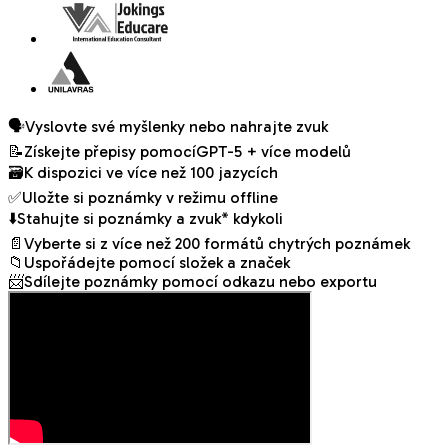
🗣️
Vyslovte své myšlenky nebo nahrajte zvuk
📝
Získejte přepisy pomocí
GPT-5 + více modelů
🗃️
K dispozici ve více než 100 jazycích
✅
Uložte si poznámky v režimu offline
⬇️
Stahujte si poznámky a zvuk* kdykoli
📄
Vyberte si z více než 200 formátů chytrých poznámek
📁
Uspořádejte pomocí složek a značek
📨
Sdílejte poznámky pomocí odkazu nebo exportu