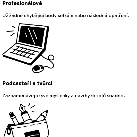
Profesionálové
Už žádné chybějící body setkání nebo následná opatření.
Podcasteři a tvůrci
Zaznamenávejte své myšlenky a návrhy skriptů snadno.