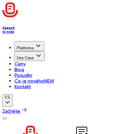
Speech
to note
Platforma
Use Case
Ceny
Blog
Posudky
Co je nového
NEW
Kontakt
CS
Začněte