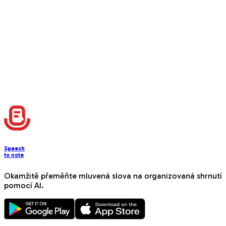
Speech
to note
Okamžitě přeměňte mluvená slova na organizovaná shrnutí
pomocí AI.