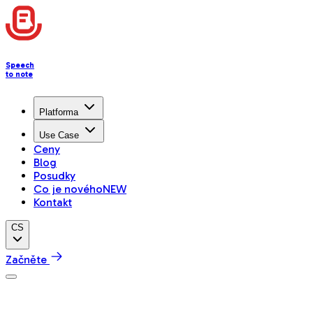
Speech
to note
Platforma
Use Case
Ceny
Blog
Posudky
Co je nového
NEW
Kontakt
CS
Začněte