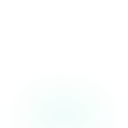
“The
SOAP note format
is spot-on. I
use it daily for
quick dictations.
”
Dr. Maria
Family Physician