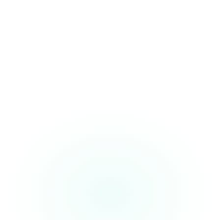
“I finish my notes
while walking to the
next patient. This tool's made my
workflow
10x faster”
Dr. Sameer
Internal Medicine