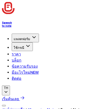
Speech
to note
แพลตฟอร์ม
ใช้กรณี
ราคา
บล็อก
ข้อความรับรอง
มีอะไรใหม่
NEW
ติดต่อ
TH
เริ่มต้นเลย