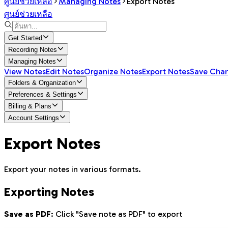
ศูนย์ช่วยเหลือ
Managing Notes
Export Notes
ศูนย์ช่วยเหลือ
Get Started
Recording Notes
Managing Notes
View Notes
Edit Notes
Organize Notes
Export Notes
Save Cha
Folders & Organization
Preferences & Settings
Billing & Plans
Account Settings
Export Notes
Export your notes in various formats.
Exporting Notes
Save as PDF
: Click "Save note as PDF" to export