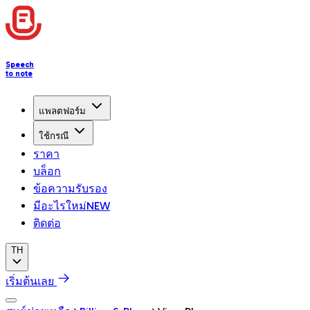
Speech
to note
แพลตฟอร์ม
ใช้กรณี
ราคา
บล็อก
ข้อความรับรอง
มีอะไรใหม่
NEW
ติดต่อ
TH
เริ่มต้นเลย