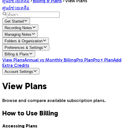
ศูนย์ช่วยเหลือ
Billing & Plans
View Plans
ศูนย์ช่วยเหลือ
Get Started
Recording Notes
Managing Notes
Folders & Organization
Preferences & Settings
Billing & Plans
View Plans
Annual vs Monthly Billing
Pro Plan
Pro+ Plan
Add
Extra Credits
Account Settings
View Plans
Browse and compare available subscription plans.
How to Use Billing
Accessing Plans