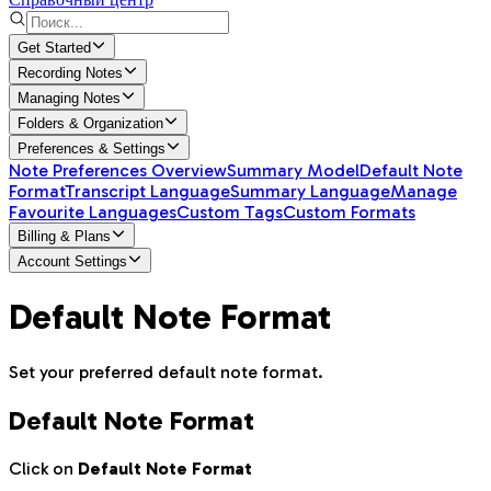
Get Started
Recording Notes
Managing Notes
Folders & Organization
Preferences & Settings
Note Preferences Overview
Summary Model
Default Note
Format
Transcript Language
Summary Language
Manage
Favourite Languages
Custom Tags
Custom Formats
Billing & Plans
Account Settings
Default Note Format
Set your preferred default note format.
Default Note Format
Click on
Default Note Format