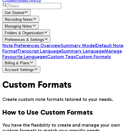
Get Started
Recording Notes
Managing Notes
Folders & Organization
Preferences & Settings
Note Preferences Overview
Summary Model
Default Note
Format
Transcript Language
Summary Language
Manage
Favourite Languages
Custom Tags
Custom Formats
Billing & Plans
Account Settings
Custom Formats
Create custom note formats tailored to your needs.
How to Use Custom Formats
You have the flexibility to create and manage your own
custom formats to match your specific needs.