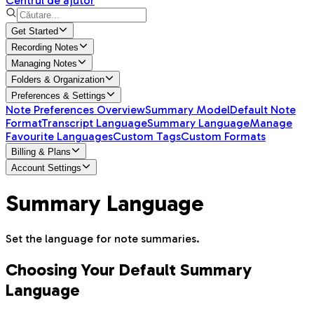
Centrul de ajutor
Get Started
Recording Notes
Managing Notes
Folders & Organization
Preferences & Settings
Note Preferences Overview
Summary Model
Default Note
Format
Transcript Language
Summary Language
Manage
Favourite Languages
Custom Tags
Custom Formats
Billing & Plans
Account Settings
Summary Language
Set the language for note summaries.
Choosing Your Default Summary
Language