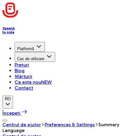
Speech
to note
Platformă
Caz de utilizare
Prețuri
Blog
Mărturii
Ce este nou
NEW
Contact
RO
Începeți
Centrul de ajutor
Preferences & Settings
Summary
Language