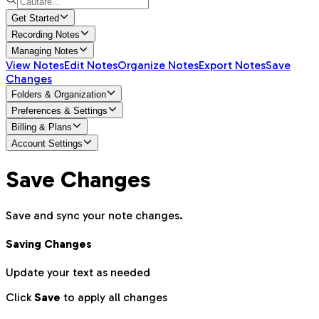
Get Started
Recording Notes
Managing Notes
View Notes
Edit Notes
Organize Notes
Export Notes
Save
Changes
Folders & Organization
Preferences & Settings
Billing & Plans
Account Settings
Save Changes
Save and sync your note changes.
Saving Changes
Update your text as needed
Click
Save
to apply all changes