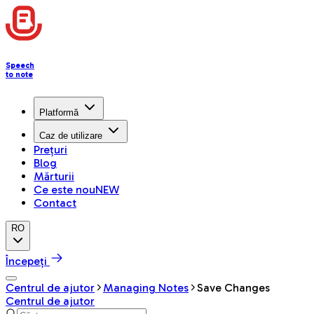
Speech
to note
Platformă
Caz de utilizare
Prețuri
Blog
Mărturii
Ce este nou
NEW
Contact
RO
Începeți
Centrul de ajutor
Managing Notes
Save Changes
Centrul de ajutor