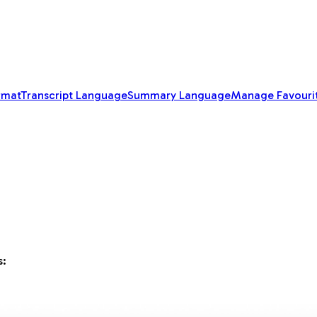
rmat
Transcript Language
Summary Language
Manage Favouri
s: