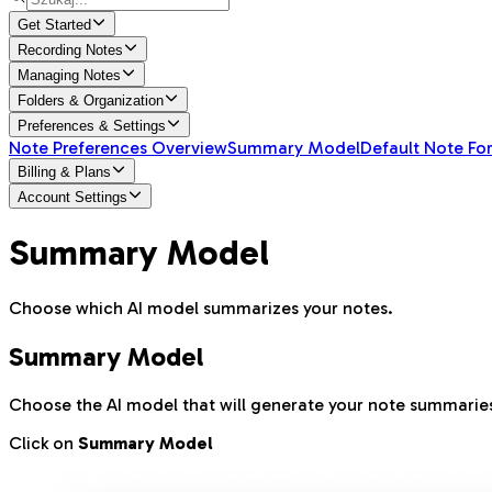
Get Started
Recording Notes
Managing Notes
Folders & Organization
Preferences & Settings
Note Preferences Overview
Summary Model
Default Note Fo
Billing & Plans
Account Settings
Summary Model
Choose which AI model summarizes your notes.
Summary Model
Choose the AI model that will generate your note summarie
Click on
Summary Model