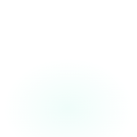
“The
SOAP note format
is spot-on. I
use it daily for
quick dictations.
”
Dr. Maria
Family Physician