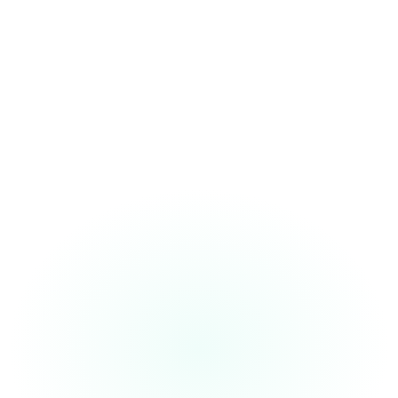
“I finish my notes
while walking to the
next patient. This tool's made my
workflow
10x faster”
Dr. Sameer
Internal Medicine