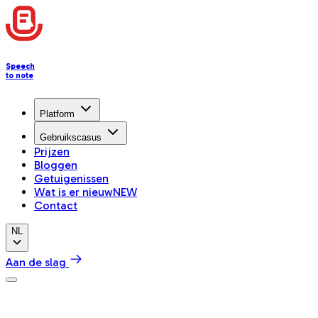
Speech
to note
Platform
Gebruikscasus
Prijzen
Bloggen
Getuigenissen
Wat is er nieuw
NEW
Contact
NL
Aan de slag