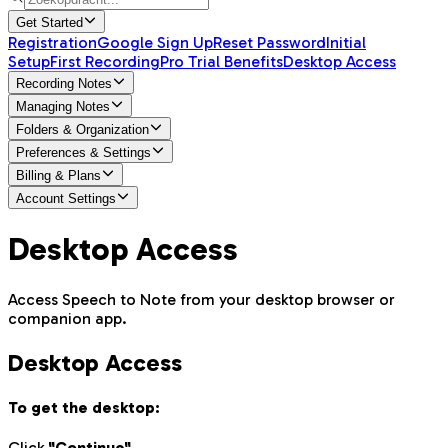
Get Started
Registration
Google Sign Up
Reset Password
Initial
Setup
First Recording
Pro Trial Benefits
Desktop Access
Recording Notes
Managing Notes
Folders & Organization
Preferences & Settings
Billing & Plans
Account Settings
Desktop Access
Access Speech to Note from your desktop browser or
companion app.
Desktop Access
To get the desktop:
Click
"Continue"