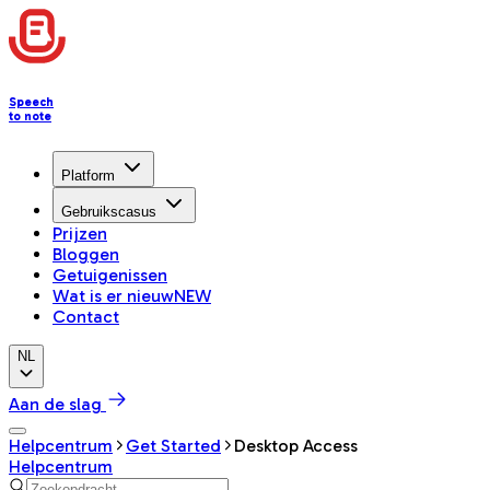
Speech
to note
Platform
Gebruikscasus
Prijzen
Bloggen
Getuigenissen
Wat is er nieuw
NEW
Contact
NL
Aan de slag
Helpcentrum
Get Started
Desktop Access
Helpcentrum