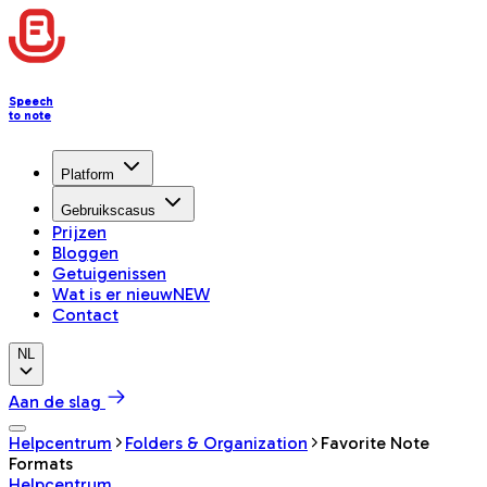
Speech
to note
Platform
Gebruikscasus
Prijzen
Bloggen
Getuigenissen
Wat is er nieuw
NEW
Contact
NL
Aan de slag
Helpcentrum
Folders & Organization
Favorite Note
Formats
Helpcentrum