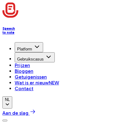
Speech
to note
Platform
Gebruikscasus
Prijzen
Bloggen
Getuigenissen
Wat is er nieuw
NEW
Contact
NL
Aan de slag