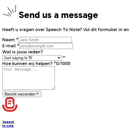
S
end us a message
Heeft u vragen over Speech To Note? Vul dit formulier in e
Naam
*
E-mail
*
Wat is jouw reden?
Hoe kunnen wij helpen?
*
0
/
1000
Bericht verzenden
Speech
to note