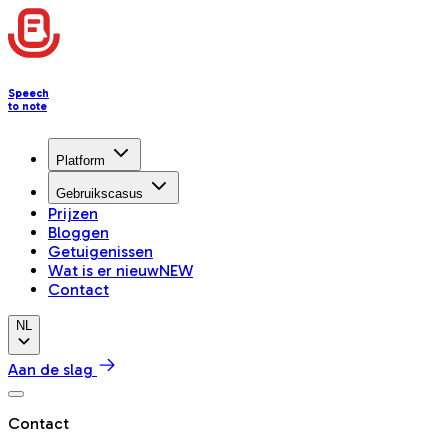
Speech
to note
Platform
Gebruikscasus
Prijzen
Bloggen
Getuigenissen
Wat is er nieuw
NEW
Contact
NL
Aan de slag
Contact