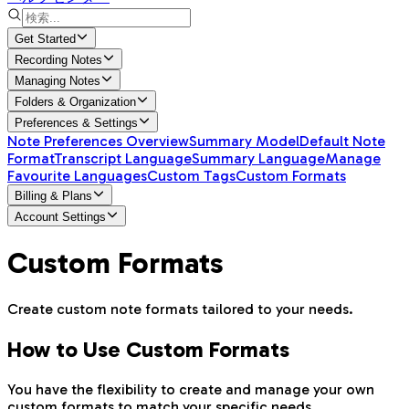
Get Started
Recording Notes
Managing Notes
Folders & Organization
Preferences & Settings
Note Preferences Overview
Summary Model
Default Note
Format
Transcript Language
Summary Language
Manage
Favourite Languages
Custom Tags
Custom Formats
Billing & Plans
Account Settings
Custom Formats
Create custom note formats tailored to your needs.
How to Use Custom Formats
You have the flexibility to create and manage your own
custom formats to match your specific needs.