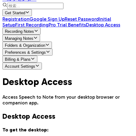
Get Started
Registration
Google Sign Up
Reset Password
Initial
Setup
First Recording
Pro Trial Benefits
Desktop Access
Recording Notes
Managing Notes
Folders & Organization
Preferences & Settings
Billing & Plans
Account Settings
Desktop Access
Access Speech to Note from your desktop browser or
companion app.
Desktop Access
To get the desktop: