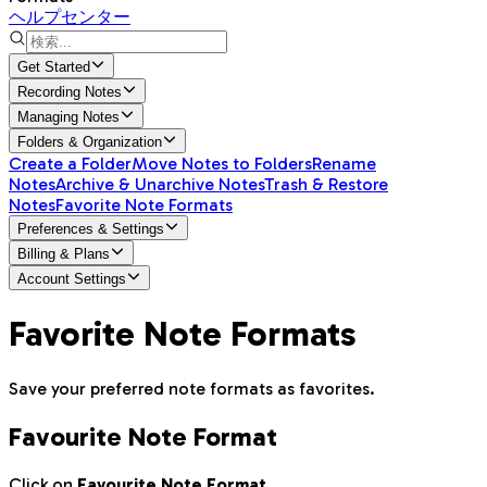
ヘルプセンター
Get Started
Recording Notes
Managing Notes
Folders & Organization
Create a Folder
Move Notes to Folders
Rename
Notes
Archive & Unarchive Notes
Trash & Restore
Notes
Favorite Note Formats
Preferences & Settings
Billing & Plans
Account Settings
Favorite Note Formats
Save your preferred note formats as favorites.
Favourite Note Format
Click on
Favourite Note Format