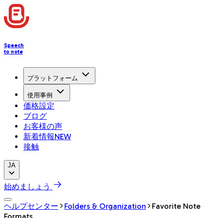
Speech
to note
プラットフォーム
使用事例
価格設定
ブログ
お客様の声
新着情報
NEW
接触
JA
始めましょう
ヘルプセンター
Folders & Organization
Favorite Note
Formats