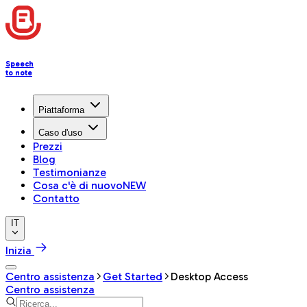
Speech
to note
Piattaforma
Caso d'uso
Prezzi
Blog
Testimonianze
Cosa c'è di nuovo
NEW
Contatto
IT
Inizia
Centro assistenza
Get Started
Desktop Access
Centro assistenza