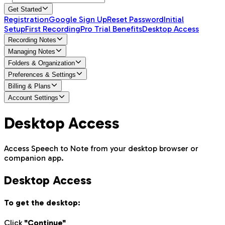
Get Started
Registration
Google Sign Up
Reset Password
Initial
Setup
First Recording
Pro Trial Benefits
Desktop Access
Recording Notes
Managing Notes
Folders & Organization
Preferences & Settings
Billing & Plans
Account Settings
Desktop Access
Access Speech to Note from your desktop browser or
companion app.
Desktop Access
To get the desktop:
Click
"Continue"