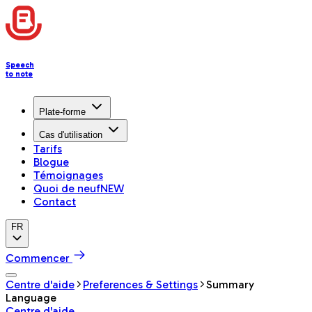
Speech
to note
Plate-forme
Cas d'utilisation
Tarifs
Blogue
Témoignages
Quoi de neuf
NEW
Contact
FR
Commencer
Centre d'aide
Preferences & Settings
Summary
Language
Centre d'aide