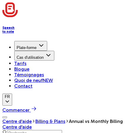
Speech
to note
Plate-forme
Cas d'utilisation
Tarifs
Blogue
Témoignages
Quoi de neuf
NEW
Contact
FR
Commencer
Centre d'aide
Billing & Plans
Annual vs Monthly Billing
Centre d'aide