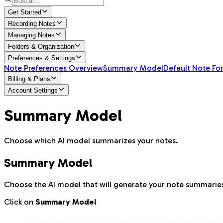
Get Started
Recording Notes
Managing Notes
Folders & Organization
Preferences & Settings
Note Preferences Overview
Summary Model
Default Note Fo
Billing & Plans
Account Settings
Summary Model
Choose which AI model summarizes your notes.
Summary Model
Choose the AI model that will generate your note summarie
Click on
Summary Model