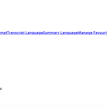
rmat
Transcript Language
Summary Language
Manage Favouri
s: