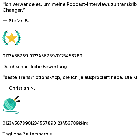
“
Ich verwende es, um meine Podcast-Interviews zu transkrib
Changer.
”
—
Stefan B.
0
1
2
3
4
5
6
7
8
9
.
0
1
2
3
4
5
6
7
8
9
/
0
1
2
3
4
5
6
7
8
9
Durchschnittliche Bewertung
“
Beste Transkriptions-App, die ich je ausprobiert habe. Die K
—
Christian N.
0
1
2
3
4
5
6
7
8
9
0
1
2
3
4
5
6
7
8
9
0
1
2
3
4
5
6
7
8
9
k
H
r
s
Tägliche Zeitersparnis