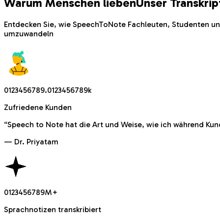
Warum Menschen lieben
Unser Transkri
Entdecken Sie, wie SpeechToNote Fachleuten, Studenten und 
umzuwandeln
0
1
2
3
4
5
6
7
8
9
.
0
1
2
3
4
5
6
7
8
9
k
Zufriedene Kunden
“
Speech to Note hat die Art und Weise, wie ich während Kund
—
Dr. Priyatam
0
1
2
3
4
5
6
7
8
9
M
+
Sprachnotizen transkribiert