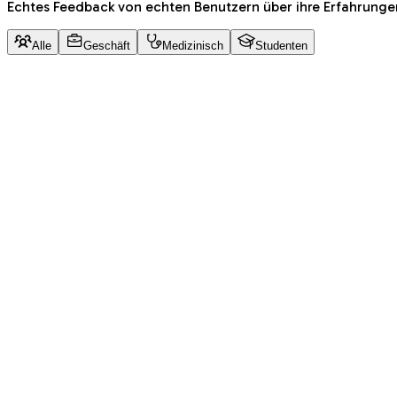
Echtes Feedback von echten Benutzern über ihre Erfahrunge
Alle
Geschäft
Medizinisch
Studenten
Harshal K.
An
Product Hunt
Dukem
An
App Sumo