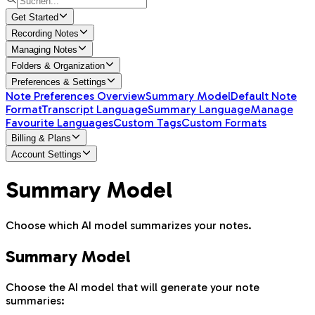
Get Started
Recording Notes
Managing Notes
Folders & Organization
Preferences & Settings
Note Preferences Overview
Summary Model
Default Note
Format
Transcript Language
Summary Language
Manage
Favourite Languages
Custom Tags
Custom Formats
Billing & Plans
Account Settings
Summary Model
Choose which AI model summarizes your notes.
Summary Model
Choose the AI model that will generate your note
summaries: