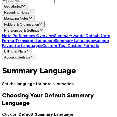
Get Started
Recording Notes
Managing Notes
Folders & Organization
Preferences & Settings
Note Preferences Overview
Summary Model
Default Note
Format
Transcript Language
Summary Language
Manage
Favourite Languages
Custom Tags
Custom Formats
Billing & Plans
Account Settings
Summary Language
Set the language for note summaries.
Choosing Your Default Summary
Language
Click on
Default Summary Language